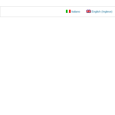
Italiano
English
(
Inglese
)