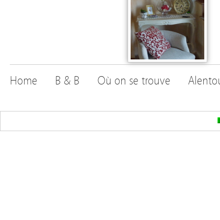
Home
B & B
Où on se trouve
Alento